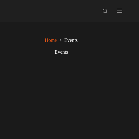
Skip
to
content
Home
Events
Events